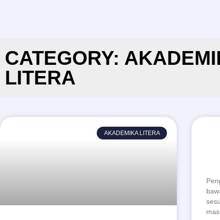
CATEGORY: AKADEMI
LITERA
TU
AKADEMIKA LITERA
TI
AK
Peng
bawa
sesu
masi