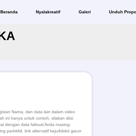
Beranda
Nyalakreatif
Galeri
Unduh Propo
KA
TORIAL PEMBELIAN
KET dan AKSES WEBINAR
ADEMIKA LITERA
isian Nama, dan data lain dalam video
h ini hanya untuk contoh, silakan diisi
ai dengan data faktual Anda masing-
ng parkit4d. link alternatif keju4dslot gacor