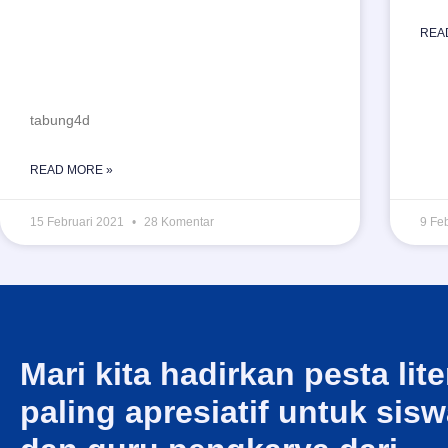
CARA AKSES WEBINAR
REA
FESTIVAL LITERASI
NASIONAL 2021
tabung4d
READ MORE »
15 Februari 2021
28 Komentar
9 Fe
Mari kita hadirkan pesta lite
paling apresiatif untuk sis