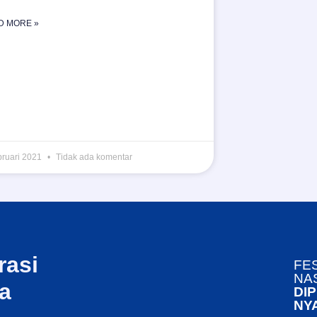
D MORE »
bruari 2021
Tidak ada komentar
rasi
FES
NA
wa
DI
NY