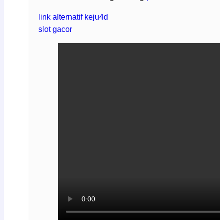
link alternatif keju4d
slot gacor