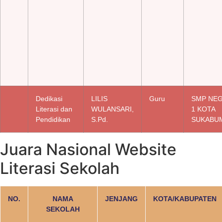
Dedikasi
LILIS
Guru
SMP NEG
Literasi dan
WULANSARI,
1 KOTA
Pendidikan
S.Pd.
SUKABU
Juara Nasional Website
Literasi Sekolah
NO.
NAMA
JENJANG
KOTA/KABUPATEN
SEKOLAH