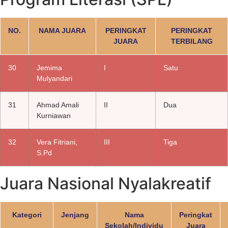
NO.
NAMA JUARA
PERINGKAT
PERINGKAT
JUARA
TERBILANG
30
Jemima
I
Satu
Mulyandari
31
Ahmad Amali
II
Dua
Kurniawan
32
Vera Fitriani,
III
Tiga
S.Pd
Juara Nasional Nyalakreatif
Kategori
Jenjang
Nama
Peringkat
Sekolah/Individu
Juara