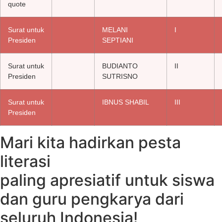
quote
Surat untuk
MELANI
I
Presiden
SEPTIANI
Surat untuk
BUDIANTO
II
Presiden
SUTRISNO
Surat untuk
IBNUS SHABIL
III
Presiden
Mari kita hadirkan pesta
literasi
paling apresiatif untuk siswa
dan guru pengkarya dari
seluruh Indonesia!