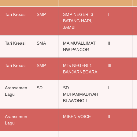
Tari Kreasi
SMP
SMP NEGERI 3
I
BATANG HARI,
JAMBI
Tari Kreasi
SMA
MA MU'ALLIMAT
II
NW PANCOR
Tari Kreasi
SMP
MTs NEGERI 1
III
BANJARNEGARA
Aransemen
SD
SD
I
Lagu
MUHAMMADIYAH
BLAWONG I
Aransemen
MIBEN VOICE
II
Lagu