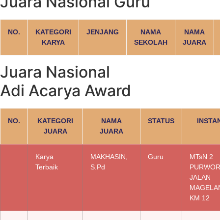
Juara Nasional Guru
NO.
KATEGORI
JENJANG
NAMA
NAMA
KARYA
SEKOLAH
JUARA
Juara Nasional
Adi Acarya Award
NO.
KATEGORI
NAMA
STATUS
INSTA
JUARA
JUARA
Karya
MAKHASIN,
Guru
MTsN 2
Terbaik
S.Pd
PURWOR
JALAN
MAGELA
KM 12