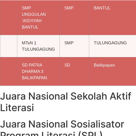
SMP
SMP
BANTUL
UNGGULAN
'AISYIYAH
BANTUL
MTsN 1
SMP
TULUNGAGUNG
TULUNGAGUNG
SD PATRA
SD
Balikpapan
DHARMA 3
BALIKPAPAN
Juara Nasional Sekolah Aktif
Literasi
Juara Nasional Sosialisator
Program Literasi (SPL)