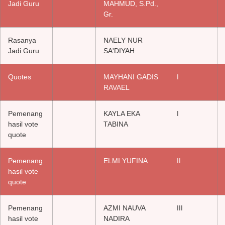
Jadi Guru
MAHMUD, S.Pd.,
Gr.
Rasanya
NAELY NUR
Jadi Guru
SA'DIYAH
Quotes
MAYHANI GADIS
I
RAVAEL
Pemenang
KAYLA EKA
I
hasil vote
TABINA
quote
Pemenang
ELMI YUFINA
II
hasil vote
quote
Pemenang
AZMI NAUVA
III
hasil vote
NADIRA