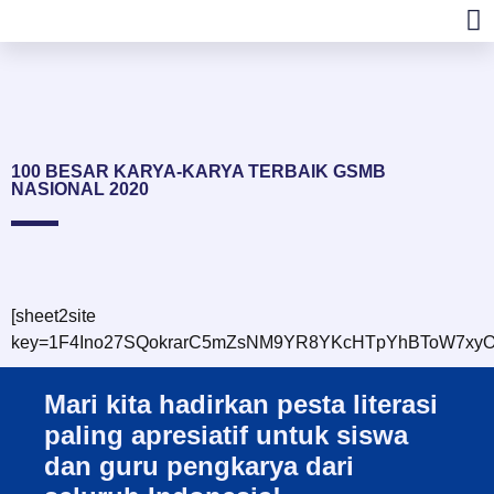
U
100 BESAR KARYA-KARYA TERBAIK GSMB
NASIONAL 2020
[sheet2site
key=1F4Ino27SQokrarC5mZsNM9YR8YKcHTpYhBToW7xyO
Mari kita hadirkan pesta literasi
paling apresiatif untuk siswa
dan guru pengkarya dari